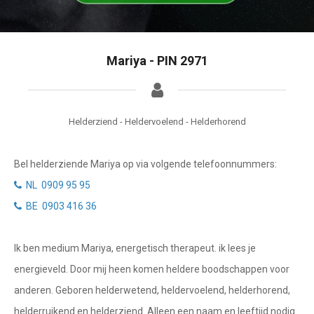
Tarotkaart
Waterman
Vissen
Getuigenissen
Mariya - PIN 2971
Ram
Belverzoek
Stier
Vragen?
Tweelingen
Helderziend - Heldervoelend - Helderhorend
Info
Kreeft
Bel helderziende Mariya op via volgende telefoonnummers:
Leeuw
Privacybeleid
NL 0909 95 95
Maagd
BE 0903 416 36
Desktop website
Weegschaal
Ik ben medium Mariya, energetisch therapeut. ik lees je
Sluit menu
Schorpioen
energieveld. Door mij heen komen heldere boodschappen voor
Boogschutter
anderen. Geboren helderwetend, heldervoelend, helderhorend,
CONTACT
helderruikend en helderziend. Alleen een naam en leeftijd nodig.
Steenbok