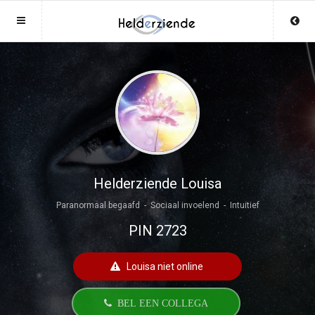
Sluit menu
Sluit menu
MENU HELDERZIENDENONLINE.BE
UW HELDERZIENDEACCOUNT
Home
Login
Account
Aanmaken
Helderzienden
Wachtwoord
Login
Helderziende Louisa
Paranormaal begaafd - Sociaal invoelend - Intuitief
Aanmaken
Vind helderziende
PIN 2723
Wachtwoord
COPYRIGHT 08 - 2026 MOBIEL V 2.0
Fotoreading
HELDERZIENDENONLINE.BE
Louisa niet online
Horoscoop
12
BEL EEN COLLEGA