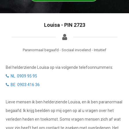
Tarotkaart
Waterman
Vissen
Getuigenissen
Louisa - PIN 2723
Ram
Belverzoek
Stier
Vragen?
Tweelingen
Paranormaal begaafd - Sociaal invoelend - Intuitief
Info
Kreeft
Bel helderziende Louisa op via volgende telefoonnummers:
Leeuw
Privacybeleid
NL 0909 95 95
Maagd
BE 0903 416 36
Desktop website
Weegschaal
Lieve mensen ik ben helderziende Louisa, en ik ben paranormaal
Sluit menu
Schorpioen
begaafd. Ik krijg beelden op mij ogen op al u vragen over het
Boogschutter
verleden heden en toekomst. Soms vragen mensen zich af wat
CONTACT
voor zin heeft het om contact te zoeken met overledenen. Het
Steenbok